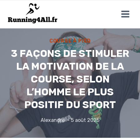
Aller
au
contenu
COURSE À PIED
3 FAÇONS DE STIMULER
LA MOTIVATION DE LA
COURSE, SELON
L’HOMME LE PLUS
POSITIF DU SPORT
Alexandre
5 août 2025