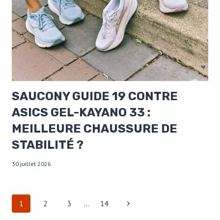
SAUCONY GUIDE 19 CONTRE
ASICS GEL-KAYANO 33 :
MEILLEURE CHAUSSURE DE
STABILITÉ ?
30 juillet 2026
NAVIGATION
Page
1
2
3
…
14
DE
suivante