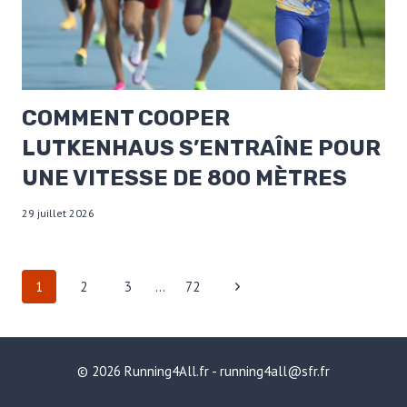
COMMENT COOPER
LUTKENHAUS S’ENTRAÎNE POUR
UNE VITESSE DE 800 MÈTRES
29 juillet 2026
NAVIGATION
Page
1
2
3
…
72
DE
suivante
PAGE
© 2026 Running4All.fr - running4all@sfr.fr