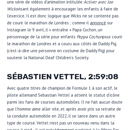
une série de vidéos d’animation intitulée
Activer avec Joe
Wicks
visant également à encourager les enfants à faire de
l’exercice. Il est donc logique que Wicks ne se contente pas
de courir le marathon de Londres ; comme il
annoncé
sur
Instagram le 9 avril, il « entraîne » Papa Cochon, un
personnage de la série pour enfants
Peppa Cochon
pour courir
le marathon de Londres et a couru aux côtés de Daddy Pig
(c’est-à-dire une personne en costume de Daddy Pig) pour
soutenir la National Deaf Children’s Society.
SÉBASTIEN VETTEL, 2:59:08
Avec quatre titres de champion de Formule 1 à son actif, le
pilote allemand Sebastian Vettel a atteint le statut d’icône
parmi les fans de courses automobiles. Il ne fait aucun doute
que l’homme aime aller vite, et après avoir pris sa retraite de
la conduite automobile en 2022, il se lance dans un autre
type de course. Vettel n’est pas un nouveau venu dans la
course à pied ; il est
précédemment
participé
à la Wings For