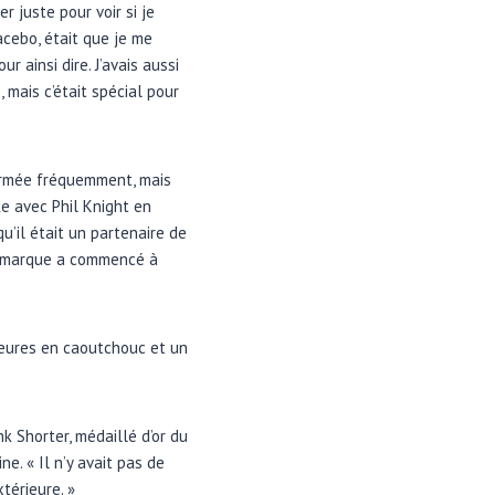
r juste pour voir si je
acebo, était que je me
r ainsi dire. J’avais aussi
, mais c’était spécial pour
formée fréquemment, mais
ke avec Phil Knight en
’il était un partenaire de
la marque a commencé à
ieures en caoutchouc et un
k Shorter, médaillé d’or du
e. « Il n’y avait pas de
térieure. »