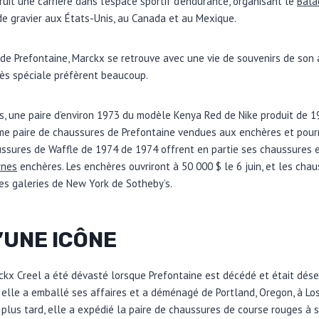
it une carrière dans l’espace sportif d’endurance, organisant le
Bala
de gravier aux États-Unis, au Canada et au Mexique.
e Prefontaine, Marckx se retrouve avec une vie de souvenirs de son a
rès spéciale préfèrent beaucoup.
, une paire d’environ 1973 du modèle Kenya Red de Nike produit de 19
ème paire de chaussures de Prefontaine vendues aux enchères et pour
ussures de Waffle de 1974 de 1974 offrent en partie ses chaussures 
rnes
enchères. Les enchères ouvriront à 50 000 $ le 6 juin, et les cha
es galeries de New York de Sotheby’s.
’UNE ICÔNE
kx Creel a été dévasté lorsque Prefontaine est décédé et était dé
 elle a emballé ses affaires et a déménagé de Portland, Oregon, à Lo
lus tard, elle a expédié la paire de chaussures de course rouges à 