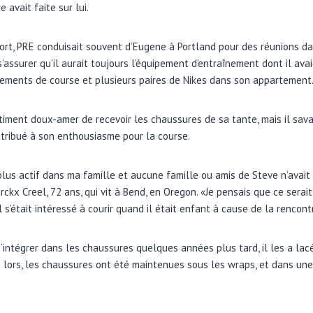
e avait faite sur lui.
ort, PRE conduisait souvent d’Eugene à Portland pour des réunions da
 s’assurer qu’il aurait toujours l’équipement d’entraînement dont il ava
 vêtements de course et plusieurs paires de Nikes dans son appartement
iment doux-amer de recevoir les chaussures de sa tante, mais il savai
tribué à son enthousiasme pour la course.
e plus actif dans ma famille et aucune famille ou amis de Steve n’avait
ckx Creel, 72 ans, qui vit à Bend, en Oregon. «Je pensais que ce serai
il s’était intéressé à courir quand il était enfant à cause de la rencon
’intégrer dans les chaussures quelques années plus tard, il les a lac
s lors, les chaussures ont été maintenues sous les wraps, et dans une 