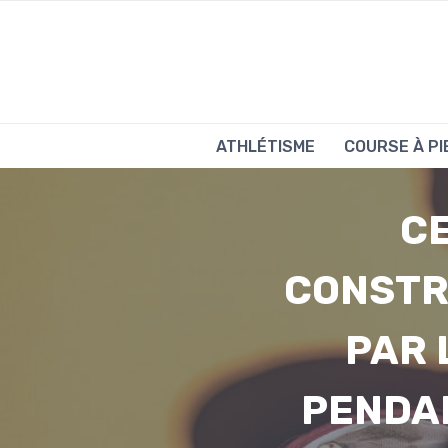
Aller
au
contenu
ATHLÉTISME
COURSE À PI
C
CONSTR
PAR 
PENDAN