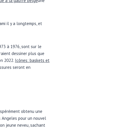
de à la gaufre belge
une
mi il y a longtemps, et
73 à 1976, sont sur le
raient dessiner plus que
en 2022.
Icônes: baskets et
ussures seront en
sespérément obtenu une
s Angeles pour un nouvel
son jeune neveu, sachant