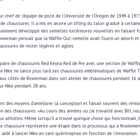
r-chef de l’équipe de piste de l’Université de l’Oregon de 1949 à 197
n de chaussures. Il a mis en œuvre un lifting du talon gradué à certai
galement développé des semelles extérieures nouvelles en faisant f
owerman pensait que la Waffle Out-semelle avait fourni un amorti et
ussures de rester légères et agiles.
paire de chaussures Red Keyna Red de Pre avec une section de Waffle
ue Nike ne lance plus tard ses chaussures emblématiques de Waffle Tr
lé aux côtés de Bowerman dans son atelier de chaussures pendant 16 
ur Nike pendant 28 ans.
t des moyens d’améliorer la conception et faisait souvent des révisio
on des chaussures. «Au cours des années où j’ai travaillé avec Bill, n
 athlètes. Même lorsqu’il a trouvé quelque chose qui fonctionnait, il
tte chaussure représente une étape dans le processus qui a finaleme
aidé à lancer Nike en tant qu’entreprise en fonction de l’innovation.