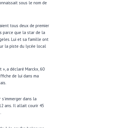
connaissait sous le nom de
taient tous deux de premier
s parce que la star de la
geles. Lui et sa famille ont
r la piste du lycée local
t », a déclaré Marckx, 60
affiche de lui dans ma
ais.
ur s’immerger dans la
 ans. Il allait courir 45
.