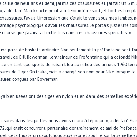
aille de neuf ans et demi, j’ai mis ces chaussures et j’ai fait un 6 mile
», a déclaré Marckx. « Le point à retenir intéressant, et tout est un pl
haussures. J’avais l’impression que c’était le vent sous mes jambes, pou
avantage psychologique d’avoir les chaussures. Je portais juste une fois
course que j’avais fait mille fois dans ces chaussures spéciales. »
s une paire de baskets ordinaire. Non seulement la préfontaine s’est 
 travail de Bill Bowerman, l’entraîneur de Prefontaine qui a cofondé Ni
é en tant que sports de ruban bleu au milieu des années 1960 lorsqu
ussures de Tiger Onitsuka, mais a changé son nom pour Nike lorsque 
ssures conçues par Bowerman.
ya bien usées ont des tiges en nylon et en daim, des semelles extér
ussures dans lesquelles nous avons couru à l’époque », a déclaré Fran
, qui était concurrent, partenaire d’entraînement et ami de Prefontain
 gel. C’était juste un caoutchouc supérieur et soufflé sur la semelle ex