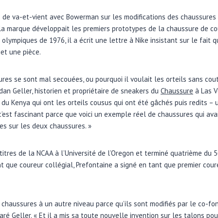
 de va-et-vient avec Bowerman sur les modifications des chaussures 
 la marque développait les premiers prototypes de la chaussure de co
olympiques de 1976, il a écrit une lettre à Nike insistant sur le fait
 et une pièce.
tures se sont mal secouées, ou pourquoi il voulait les orteils sans cout
dan Geller, historien et propriétaire de sneakers du
Chaussure
à Las Ve
du Kenya qui ont les orteils cousus qui ont été gâchés puis redits – u
 c’est fascinant parce que voici un exemple réel de chaussures qui ava
ées sur les deux chaussures. »
titres de la NCAA à l’Université de l’Oregon et terminé quatrième du
 que coureur collégial, Prefontaine a signé en tant que premier cour
chaussures à un autre niveau parce qu’ils sont modifiés par le co-fon
aré Geller. « Et il a mis sa toute nouvelle invention sur les talons pou