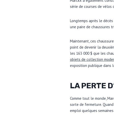
Marckx a également constru
série de courses de vélos 
Longtemps après le décès d
une paire de chaussures t
Maintenant, ces chaussures
point de devenir la deuxi
les 163 000 $ que les cha
objets de collection mode
exposition publique dans l
LA PERTE D
Comme tout le monde, Marc
sorte de fermeture. Quand
emploi quelques semaines p