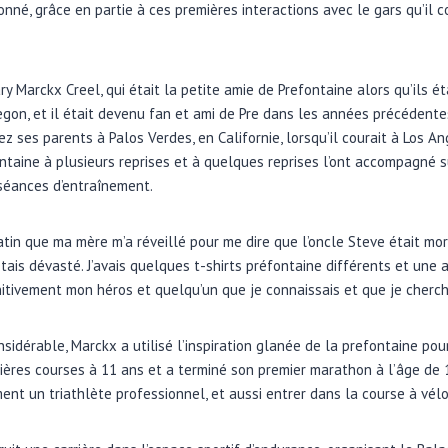
nné, grâce en partie à ces premières interactions avec le gars qu’il 
y Marckx Creel, qui était la petite amie de Prefontaine alors qu’ils é
regon, et il était devenu fan et ami de Pre dans les années précédente
ez ses parents à Palos Verdes, en Californie, lorsqu’il courait à Los An
ntaine à plusieurs reprises et à quelques reprises l’ont accompagné su
 séances d’entraînement.
matin que ma mère m’a réveillé pour me dire que l’oncle Steve était mor
J’étais dévasté. J’avais quelques t-shirts préfontaine différents et une 
initivement mon héros et quelqu’un que je connaissais et que je cherch
nsidérable, Marckx a utilisé l’inspiration glanée de la prefontaine po
ières courses à 11 ans et a terminé son premier marathon à l’âge de 12
ent un triathlète professionnel, et aussi entrer dans la course à vélo