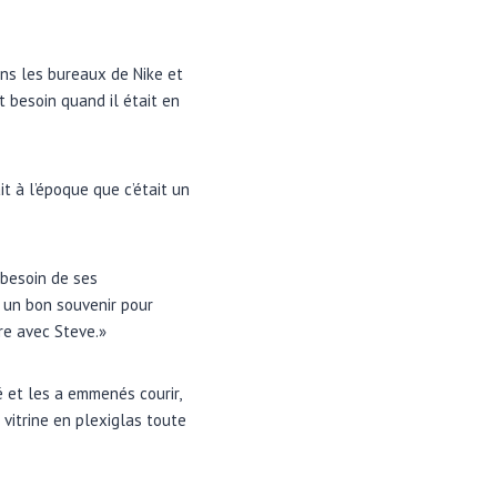
ns les bureaux de Nike et
it besoin quand il était en
.
t à l’époque que c’était un
 besoin de ses
t un bon souvenir pour
tre avec Steve.»
é et les a emmenés courir,
vitrine en plexiglas toute