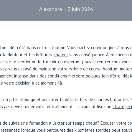
Alexandre
3 juin 2026
us déjà été dans cette situation. Vous partez courir un jour à plus
 la douleur et les brûlures.
chaleur
sans conséquence. À mi-chemin d
r sur le sentier ou le trottoir, en espérant pouvoir rentrer chez vou
vez-vous essayé de maintenir votre rythme de course habituel malgré
ement intense dans des conditions météorologiques loin d’être idéales
é votre décision à ce moment-là.
nt dû jeter l’éponge et accepter la défaite lors de courses brûlantes.
es pas
devez ruiner votre entraînement – si vous utilisez un
stratégie 
s de suivre une formation à l’extérieur
temps chaud
? Écouter votre co
 ressentez lorsque vous parcourez des kilomètres torrides peut souv