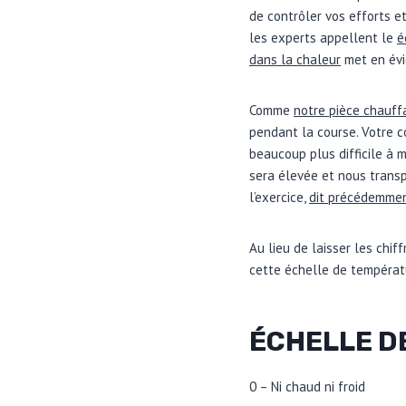
de contrôler vos efforts et
les experts appellent le
é
dans la chaleur
met en évi
Comme
notre pièce chauff
pendant la course. Votre cœ
beaucoup plus difficile à 
sera élevée et nous transp
l’exercice,
dit précédemme
Au lieu de laisser les chif
cette échelle de températu
ÉCHELLE D
0 – Ni chaud ni froid