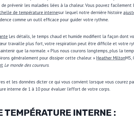
 de prévenir les maladies liées à la chaleur. Vous pouvez facilement l
chelle de température interne
sur lequel notre dernière histoire
ajust
dence comme un outil efficace pour guider votre rythme.
ante
Les détails, le temps chaud et humide modifient la façon dont v
ur travaille plus fort, votre respiration peut être difficile et votre 
maintenir que la normale. « Plus nous courons longtemps, plus la tem
irons généralement pour dissiper cette chaleur. »
Heather Milton
MS, 
nt
Le monde des coureurs
.
fres et les données dicter ce qui vous convient lorsque vous courez pa
re interne de 1 à 10 pour évaluer l’effort de votre corps.
E TEMPÉRATURE INTERNE :