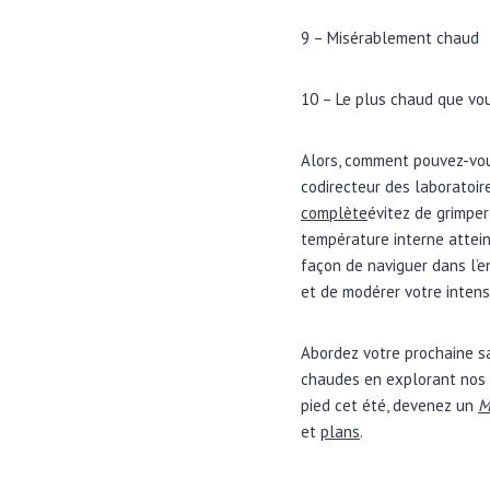
9 – Misérablement chaud
10 – Le plus chaud que vou
Alors, comment pouvez-vou
codirecteur des laboratoir
complète
évitez de grimper
température interne atteint
façon de naviguer dans l’
et de modérer votre intens
Abordez votre prochaine s
chaudes en explorant nos 
pied cet été, devenez un
M
et
plans
.