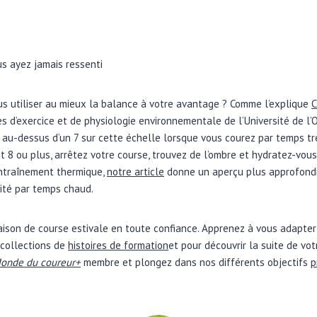
s ayez jamais ressenti
s utiliser au mieux la balance à votre avantage ? Comme l’explique
C
es d’exercice et de physiologie environnementale de l’Université de l’
 au-dessus d’un 7 sur cette échelle lorsque vous courez par temps trè
 8 ou plus, arrêtez votre course, trouvez de l’ombre et hydratez-vous.
entraînement thermique,
notre article
donne un aperçu plus approfondi 
ité par temps chaud.
aison de course estivale en toute confiance. Apprenez à vous adapte
collections de
histoires de formation
et pour découvrir la suite de vo
onde du coureur+
membre et plongez dans nos différents objectifs
p