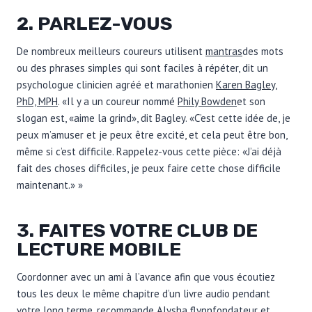
2. PARLEZ-VOUS
De nombreux meilleurs coureurs utilisent
mantras
des mots
ou des phrases simples qui sont faciles à répéter, dit un
psychologue clinicien agréé et marathonien
Karen Bagley,
PhD, MPH
. «Il y a un coureur nommé
Phily Bowden
et son
slogan est, «aime la grind», dit Bagley. «C’est cette idée de, je
peux m’amuser et je peux être excité, et cela peut être bon,
même si c’est difficile. Rappelez-vous cette pièce: «J’ai déjà
fait des choses difficiles, je peux faire cette chose difficile
maintenant.» »
3. FAITES VOTRE
CLUB DE
LECTURE
MOBILE
Coordonner avec un ami à l’avance afin que vous écoutiez
tous les deux le même chapitre d’un livre audio pendant
votre long terme, recommande
Alysha flynn
fondateur et