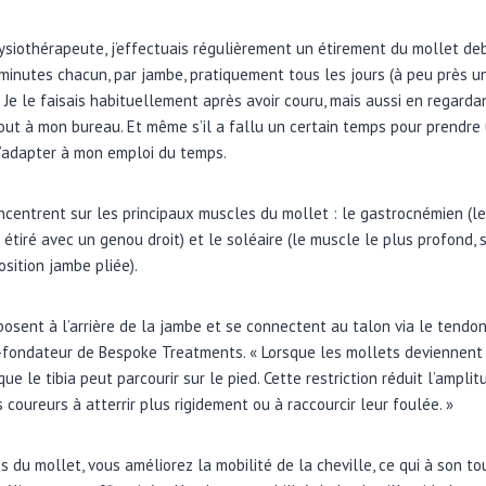
siothérapeute, j’effectuais régulièrement un étirement du mollet de
minutes chacun, par jambe, pratiquement tous les jours (à peu près un 
 Je le faisais habituellement après avoir couru, mais aussi en regardan
ut à mon bureau. Et même s’il a fallu un certain temps pour prendre 
s’adapter à mon emploi du temps.
centrent sur les principaux muscles du mollet : le gastrocnémien (l
x étiré avec un genou droit) et le soléaire (le muscle le plus profond, 
sition jambe pliée).
osent à l’arrière de la jambe et se connectent au talon via le tendon
o-fondateur de Bespoke Treatments. « Lorsque les mollets deviennent t
e le tibia peut parcourir sur le pied. Cette restriction réduit l’amp
s coureurs à atterrir plus rigidement ou à raccourcir leur foulée. »
 du mollet, vous améliorez la mobilité de la cheville, ce qui à son to