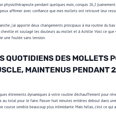
 un physiothérapeute pendant quelques mois, conquis 26,2 (sainement 
e peux affirmer avec confiance que mes mollets ont retrouvé leur resso
anche, j’ai apporté deux changements principaux à ma routine du bas
 cheville et soulagé les douleurs au mollet et à Achille. Voici ce que
nir une foulée sans tension.
S QUOTIDIENS DES MOLLETS 
SCLE, MAINTENUS PENDANT 2
elques étirements dynamiques à votre routine d’échauffement pour réve
 au total pour le faire. Passer huit minutes entières debout dans une 
ne course semble beaucoup plus intimidante. Mais hélas, c’est ce qui 