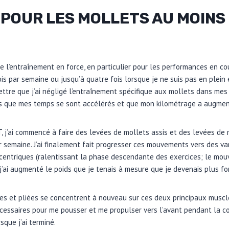
POUR LES MOLLETS AU MOINS 
e l’entraînement en force, en particulier pour les performances en cou
is par semaine ou jusqu’à quatre fois lorsque je ne suis pas en plein
ettre que j’ai négligé l’entraînement spécifique aux mollets dans mes
lus que mes temps se sont accélérés et que mon kilométrage a augmen
PT, j’ai commencé à faire des levées de mollets assis et des levées de
 semaine. J’ai finalement fait progresser ces mouvements vers des va
xcentriques (ralentissant la phase descendante des exercices; le mo
t j’ai augmenté le poids que je tenais à mesure que je devenais plus for
es et pliées se concentrent à nouveau sur ces deux principaux muscl
nécessaires pour me pousser et me propulser vers l’avant pendant la co
sque j’ai terminé.