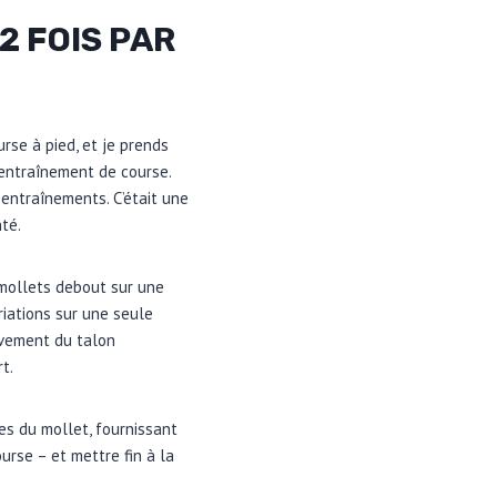
2 FOIS PAR
rse à pied, et je prends
 entraînement de course.
 entraînements. C’était une
té.
 mollets debout sur une
riations sur une seule
uvement du talon
t.
es du mollet, fournissant
urse – et mettre fin à la