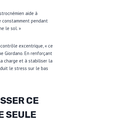
astrocnémien aide à
ille constamment pendant
e le sol. »
 contrôle excentrique, « ce
que Giordano. En renforçant
a charge et à stabiliser la
éduit le stress sur le bas
SSER CE
E SEULE