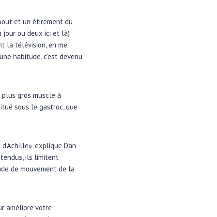
bout et un étirement du
jour ou deux ici et là)
t la télévision, en me
une habitude, c’est devenu
e plus gros muscle à
situé sous le gastroc, que
 d’Achille», explique Dan
endus, ils limitent
litude de mouvement de la
ur améliore votre