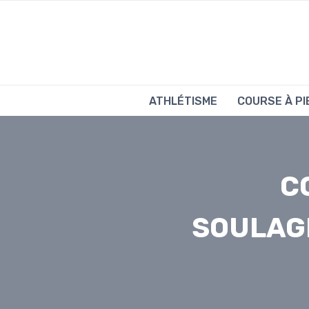
Aller
au
contenu
ATHLÉTISME
COURSE À PI
C
SOULAG