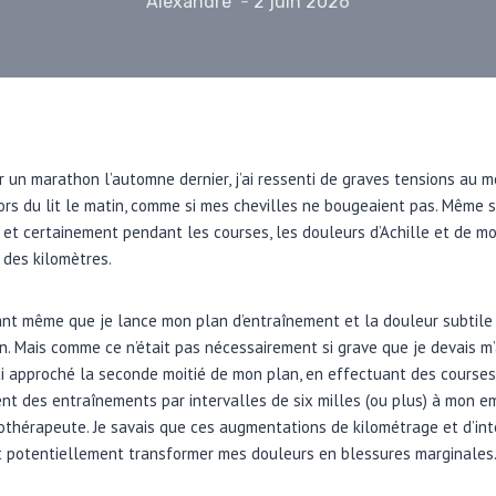
Alexandre
2 juin 2026
 un marathon l’automne dernier, j’ai ressenti de graves tensions au mol
ors du lit le matin, comme si mes chevilles ne bougeaient pas. Même s
 et certainement pendant les courses, les douleurs d’Achille et de mo
 des kilomètres.
nt même que je lance mon plan d’entraînement et la douleur subtile
. Mais comme ce n’était pas nécessairement si grave que je devais m’ab
’ai approché la seconde moitié de mon plan, en effectuant des course
nt des entraînements par intervalles de six milles (ou plus) à mon emp
othérapeute. Je savais que ces augmentations de kilométrage et d’int
t potentiellement transformer mes douleurs en blessures marginales