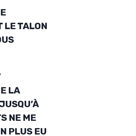
UE
 LE TALON
OUS
T
E LA
 JUSQU’À
S NE ME
ON PLUS EU