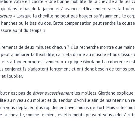
iore votre efficacité. « Une bonne mobilité de la cheville aide les co
ergie dans le bas de la jambe et à avancer efficacement vers la foulée
ureurs
. « Lorsque la cheville ne peut pas bouger suffisamment, le co
s hanches ou le bas du dos. Cette compensation peut rendre la course
ssure au fil du temps. »
 étirements de deux minutes chacun ? « La recherche montre que main
peut améliorer la flexibilité, car cela donne au muscle et aux tissu
et s’allonger progressivement », explique Giordano. La cohérence es
sus conjonctifs s’adaptent lentement et ont donc besoin de temps pou
et l’oublier.
but n’est pas de
étirer excessivement
les mollets. Giordano explique
dité au niveau du mollet et du tendon d’Achille afin de maintenir un r
 à vous déplacer plus rapidement avec moins d’effort. Mais si les moll
 la cheville, comme le mien, les étirements peuvent vous aider à re