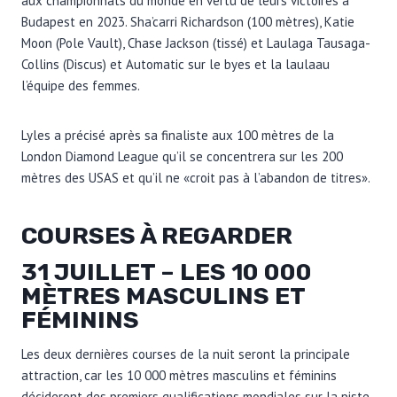
aux championnats du monde en vertu de leurs victoires à
Budapest en 2023. Sha’carri Richardson (100 mètres), Katie
Moon (Pole Vault), Chase Jackson (tissé) et Laulaga Tausaga-
Collins (Discus) et Automatic sur le byes et la laulaau
l’équipe des femmes.
Lyles a précisé après sa finaliste aux 100 mètres de la
London Diamond League qu’il se concentrera sur les 200
mètres des USAS et qu’il ne «croit pas à l’abandon de titres».
COURSES À REGARDER
31 JUILLET – LES 10 000
MÈTRES MASCULINS ET
FÉMININS
Les deux dernières courses de la nuit seront la principale
attraction, car les 10 000 mètres masculins et féminins
décideront des premiers qualifications mondiales sur la piste.