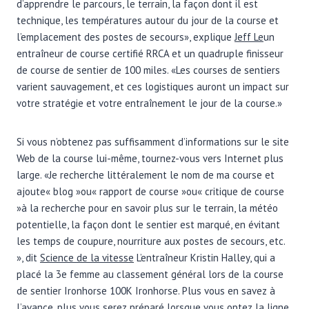
d’apprendre le parcours, le terrain, la façon dont il est
technique, les températures autour du jour de la course et
l’emplacement des postes de secours», explique
Jeff Le
un
entraîneur de course certifié RRCA et un quadruple finisseur
de course de sentier de 100 miles. «Les courses de sentiers
varient sauvagement, et ces logistiques auront un impact sur
votre stratégie et votre entraînement le jour de la course.»
Si vous n’obtenez pas suffisamment d’informations sur le site
Web de la course lui-même, tournez-vous vers Internet plus
large. «Je recherche littéralement le nom de ma course et
ajoute« blog »ou« rapport de course »ou« critique de course
»à la recherche pour en savoir plus sur le terrain, la météo
potentielle, la façon dont le sentier est marqué, en évitant
les temps de coupure, nourriture aux postes de secours, etc.
», dit
Science de la vitesse
L’entraîneur Kristin Halley, qui a
placé la 3e femme au classement général lors de la course
de sentier Ironhorse 100K Ironhorse. Plus vous en savez à
l’avance, plus vous serez préparé lorsque vous optez la ligne