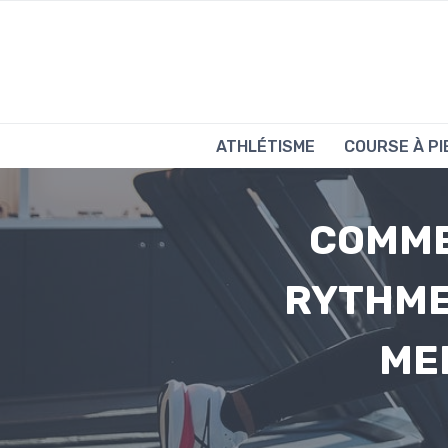
Aller
au
contenu
ATHLÉTISME
COURSE À PI
COMME
RYTHME
ME