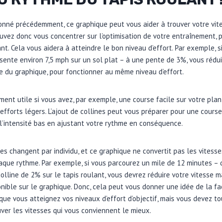
nné précédemment, ce graphique peut vous aider à trouver votre vit
uvez donc vous concentrer sur l’optimisation de votre entraînement, p
nt. Cela vous aidera à atteindre le bon niveau d’effort. Par exemple, 
ésente environ 7,5 mph sur un sol plat – à une pente de 3%, vous rédui
se du graphique, pour fonctionner au même niveau d’effort.
ement utile si vous avez, par exemple, une course facile sur votre pla
efforts légers. L’ajout de collines peut vous préparer pour une cours
l’intensité bas en ajustant votre rythme en conséquence.
hmes changent par individu, et ce graphique ne convertit pas les vites
chaque rythme. Par exemple, si vous parcourez un mile de 12 minutes – 
olline de 2% sur le tapis roulant, vous devrez réduire votre vitesse m
nible sur le graphique. Donc, cela peut vous donner une idée de la faç
que vous atteignez vos niveaux d’effort d’objectif, mais vous devez to
ver les vitesses qui vous conviennent le mieux.