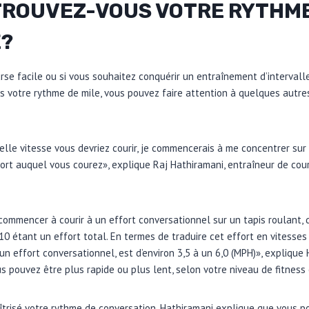
ROUVEZ-VOUS VOTRE RYTHME
?
se facile ou si vous souhaitez conquérir un entraînement d’intervalle
 votre rythme de mile, vous pouvez faire attention à quelques autres
elle vitesse vous devriez courir, je commencerais à me concentrer sur 
ffort auquel vous courez», explique Raj Hathiramani, entraîneur de cou
ommencer à courir à un effort conversationnel sur un tapis roulant, q
10 étant un effort total. En termes de traduire cet effort en vitesses
n effort conversationnel, est d’environ 3,5 à un 6,0 (MPH)», explique 
s pouvez être plus rapide ou plus lent, selon votre niveau de fitness
îtrisé votre rythme de conversation, Hathiramani explique que vous p