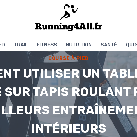
ED
TRAIL
FITNESS
NUTRITION
SANTÉ
QUI
COURSE À PIED
NT UTILISER UN TABL
 SUR TAPIS ROULANT 
ILLEURS ENTRAÎNEME
INTÉRIEURS