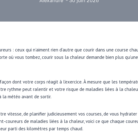
Alexandre
30 juin 2026
ureurs : ceux qui n’aiment rien d’autre que courir dans une course cha
orte où vous tombez, courir sous la chaleur demande bien plus qu’une
façon dont votre corps réagit à l’exercice. À mesure que les tempéra
otre rythme peut ralentir et votre risque de maladies liées à la chale
 la météo avant de sortir.
votre vitesse, de planifier judicieusement vos courses, de vous hydrate
nt-coureurs de maladies liées à la chaleur, voici ce que chaque coureu
lleur parti des kilomètres par temps chaud.