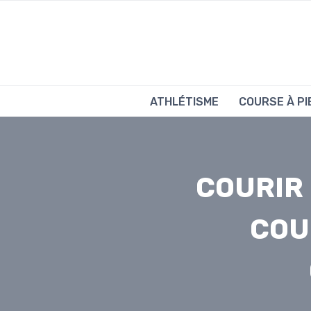
Aller
au
contenu
ATHLÉTISME
COURSE À PI
COURIR
COU