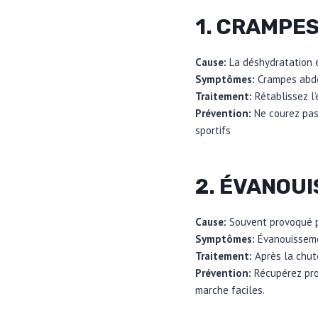
1. CRAMPE
Cause:
La déshydratation e
Symptômes:
Crampes abdo
Traitement:
Rétablissez l
Prévention:
Ne courez pas
sportifs
2. ÉVANOU
Cause:
Souvent provoqué p
Symptômes:
Évanouissem
Traitement:
Après la chute
Prévention:
Récupérez pro
marche faciles.