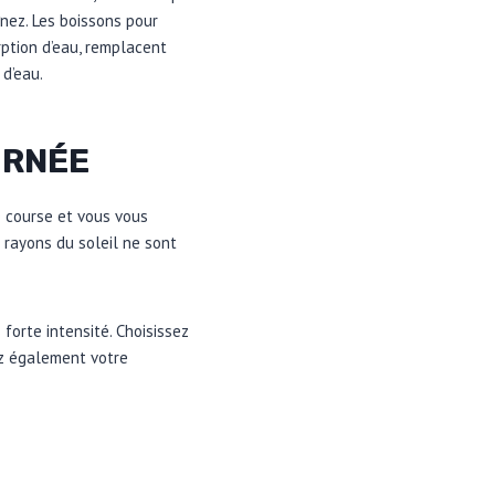
nez. Les boissons pour
rption d’eau, remplacent
 d’eau.
URNÉE
e course et vous vous
s rayons du soleil ne sont
forte intensité. Choisissez
ez également votre