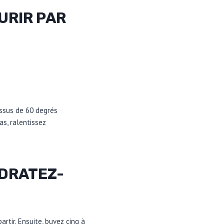
URIR PAR
ssus de 60 degrés
as, ralentissez
YDRATEZ-
rtir. Ensuite, buvez cinq à