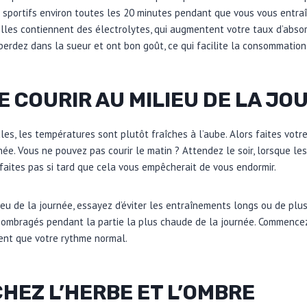
 sportifs environ toutes les 20 minutes pendant que vous vous entraî
 elles contiennent des électrolytes, qui augmentent votre taux d’abso
perdez dans la sueur et ont bon goût, ce qui facilite la consommation
DE COURIR AU MILIEU DE LA JO
les, les températures sont plutôt fraîches à l’aube. Alors faites votr
née. Vous ne pouvez pas courir le matin ? Attendez le soir, lorsque le
 faites pas si tard que cela vous empêcherait de vous endormir.
ieu de la journée, essayez d’éviter les entraînements longs ou de plus 
t ombragés pendant la partie la plus chaude de la journée. Commenc
nt que votre rythme normal.
HEZ L’HERBE ET L’OMBRE