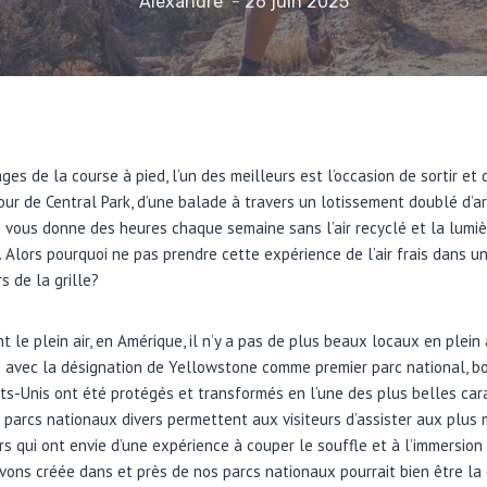
Alexandre
26 juin 2025
s de la course à pied, l’un des meilleurs est l’occasion de sortir et 
tour de Central Park, d’une balade à travers un lotissement doublé d’ar
e vous donne des heures chaque semaine sans l’air recyclé et la lumièr
 Alors pourquoi ne pas prendre cette expérience de l’air frais dans un
 de la grille?
t le plein air, en Amérique, il n’y a pas de plus beaux locaux en plein
72 avec la désignation de Yellowstone comme premier parc national, 
s-Unis ont été protégés et transformés en l’une des plus belles cara
63 parcs nationaux divers permettent aux visiteurs d’assister aux plus
rs qui ont envie d’une expérience à couper le souffle et à l’immersion 
ons créée dans et près de nos parcs nationaux pourrait bien être la