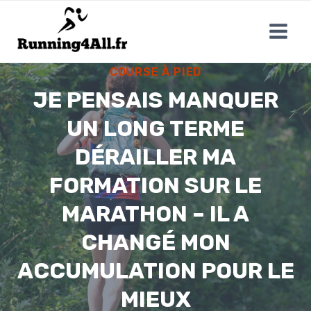
Aller
au
contenu
COURSE À PIED
JE PENSAIS MANQUER
UN LONG TERME
DÉRAILLER MA
FORMATION SUR LE
MARATHON – IL A
CHANGÉ MON
ACCUMULATION POUR LE
MIEUX