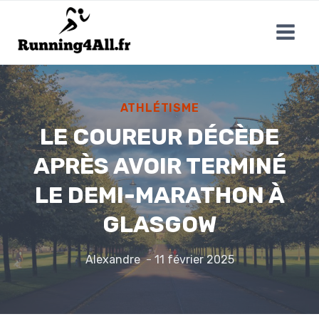
Aller
au
contenu
ATHLÉTISME
LE COUREUR DÉCÈDE
APRÈS AVOIR TERMINÉ
LE DEMI-MARATHON À
GLASGOW
Alexandre
11 février 2025