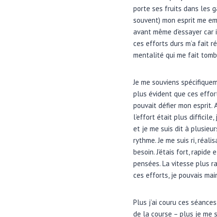
porte ses fruits dans les g
souvent) mon esprit me emp
avant même d’essayer car il
ces efforts durs m’a fait r
mentalité qui me fait tomb
Je me souviens spécifique
plus évident que ces effor
pouvait défier mon esprit. 
l’effort était plus diffici
et je me suis dit à plusieu
rythme. Je me suis ri, réali
besoin. J’étais fort, rapid
pensées. La vitesse plus r
ces efforts, je pouvais mai
Plus j’ai couru ces séance
de la course – plus je me 