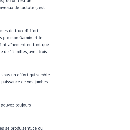
s), ou un test de
niveaux de lactate (c’est
rmes de taux d’effort
its par mon Garmin et le
 d’entraînement en tant que
e de 12 milles, avec trois
te sous un effort qui semble
 la puissance de vos jambes
s pouvez toujours
s se produisent, ce qui