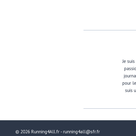
Je suis
passio
journa
pour l
suis 
© 2026 Running4All.fr - running4all@sfr.fr