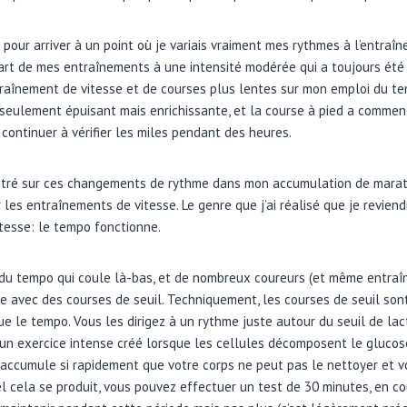
 pour arriver à un point où je variais vraiment mes rythmes à l’entraî
upart de mes entraînements à une intensité modérée qui a toujours été 
aînement de vitesse et de courses plus lentes sur mon emploi du tem
seulement épuisant mais enrichissante, et la course à pied a commenc
 continuer à vérifier les miles pendant des heures.
ntré sur ces changements de rythme dans mon accumulation de marath
les entraînements de vitesse. Le genre que j’ai réalisé que je reviend
itesse: le tempo fonctionne.
s du tempo qui coule là-bas, et de nombreux coureurs (et même entraîn
 avec des courses de seuil. Techniquement, les courses de seuil son
e le tempo. Vous les dirigez à un rythme juste autour du seuil de lact
’un exercice intense créé lorsque les cellules décomposent le glucos
accumule si rapidement que votre corps ne peut pas le nettoyer et vo
l cela se produit, vous pouvez effectuer un test de 30 minutes, en co