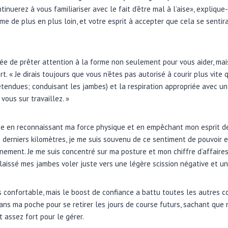
inuerez à vous familiariser avec le fait d’être mal à l’aise», explique-
me de plus en plus loin, et votre esprit à accepter que cela se sentir
ée de prêter attention à la forme non seulement pour vous aider, mais
. « Je dirais toujours que vous n’êtes pas autorisé à courir plus vite
tendues; conduisant les jambes) et la respiration appropriée avec un b
 vous sur travaillez. »
née en reconnaissant ma force physique et en empêchant mon esprit de
s derniers kilomètres, je me suis souvenu de ce sentiment de pouvoir
nement. Je me suis concentré sur ma posture et mon chiffre d’affaires r
i laissé mes jambes voler juste vers une légère scission négative et un
 confortable, mais le boost de confiance a battu toutes les autres cou
ans ma poche pour se retirer les jours de course futurs, sachant que 
st assez fort pour le gérer.