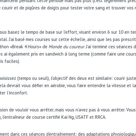
maintenir pendant cette période mais pas plus (c’est légèrement préci
e courir et de piqûres de doigts pour tester votre sang et trouver vos 
ous basez le tempo de base sur l’effort, visant environ 6 sur 10 en te
otal. J’ai basé mes courses sur cette échelle, ainsi que les pas prescr
athon «Break 4 Hours» de
Monde du coureur
. J’ai terminé ces séances
les ai également pris en sandwich à long terme (comme faire une cours
is faciles).
isissez (tempo ou seuil), l’objectif des deux est similaire: courir jus
 Cela devrait vous défier en aérobie, vous faire entendre la vitesse et
er l’inconfort.
ssion de vouloir vous arrêter, mais vous n’avez pas à vous arrêter. Vou
, l’entraîneur de course certifié Kai Ng, USATF et RRCA.
lement dans ces séances d’entraînement: des adaptations physiologique