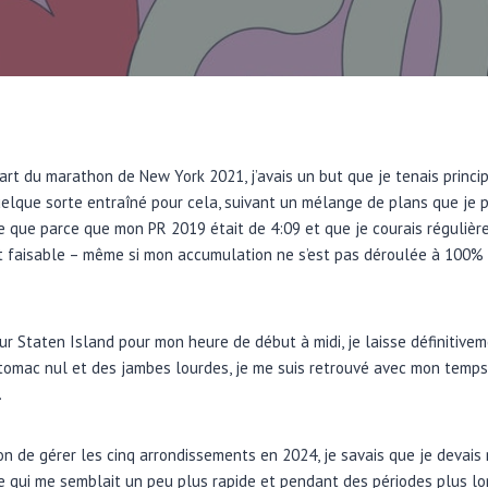
art du marathon de New York 2021, j’avais un but que je tenais princ
quelque sorte entraîné pour cela, suivant un mélange de plans que je p
ée que parce que mon PR 2019 était de 4:09 et que je courais régulière
t faisable – même si mon accumulation ne s’est pas déroulée à 100
r Staten Island pour mon heure de début à midi, je laisse définitive
stomac nul et des jambes lourdes, je me suis retrouvé avec mon temps
.
ion de gérer les cinq arrondissements en 2024, je savais que je devais
e qui me semblait un peu plus rapide et pendant des périodes plus l