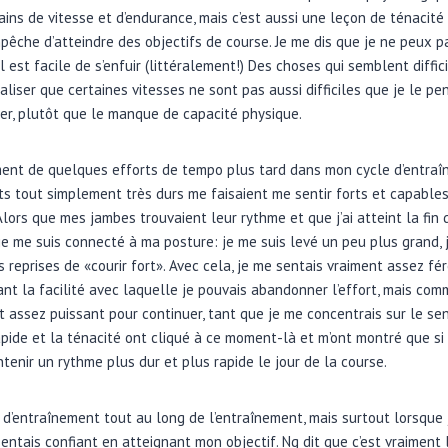
ains de vitesse et d’endurance, mais c’est aussi une leçon de ténacité 
êche d’atteindre des objectifs de course. Je me dis que je ne peux p
 est facile de s’enfuir (littéralement!) Des choses qui semblent diffic
éaliser que certaines vitesses ne sont pas aussi difficiles que je le p
er, plutôt que le manque de capacité physique.
ment de quelques efforts de tempo plus tard dans mon cycle d’entraî
ts tout simplement très durs me faisaient me sentir forts et capable
Alors que mes jambes trouvaient leur rythme et que j’ai atteint la fin
le, je me suis connecté à ma posture: je me suis levé un peu plus grand,
rs reprises de «courir fort». Avec cela, je me sentais vraiment assez fé
sant la facilité avec laquelle je pouvais abandonner l’effort, mais comm
e et assez puissant pour continuer, tant que je me concentrais sur le s
apide et la ténacité ont cliqué à ce moment-là et m’ont montré que si 
ntenir un rythme plus dur et plus rapide le jour de la course.
s d’entraînement tout au long de l’entraînement, mais surtout lorsque
sentais confiant en atteignant mon objectif. Ng dit que c’est vraiment