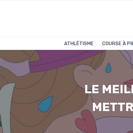
Aller
au
contenu
ATHLÉTISME
COURSE À PI
LE MEI
METTRE