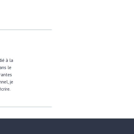
dié à la
dans le
irantes
nel, je
crire.