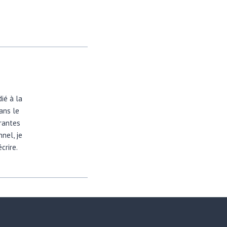
dié à la
dans le
irantes
nel, je
crire.