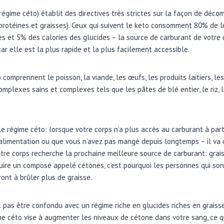
régime céto) établit des directives très strictes sur la façon de déc
protéines et graisses). Ceux qui suivent le keto consomment 80% de le
es et 5% des calories des glucides – la source de carburant de votre 
car elle est la plus rapide et la plus facilement accessible.
comprennent le poisson, la viande, les œufs, les produits laitiers, le
omplexes sains et complexes tels que les pâtes de blé entier, le riz,
e régime céto: lorsque votre corps n’a plus accès au carburant à parti
 alimentation ou que vous n’avez pas mangé depuis longtemps – il va
otre corps recherche la prochaine meilleure source de carburant: graisse
uire un composé appelé cétones, c’est pourquoi les personnes qui so
nt à brûler plus de graisse.
pas être confondu avec un régime riche en glucides riches en graisses,
me céto vise à augmenter les niveaux de cétone dans votre sang, ce qu