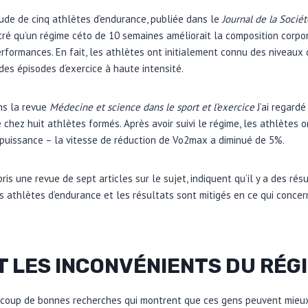
ude de cinq athlètes d’endurance, publiée dans le
Journal de la Socié
é qu’un régime céto de 10 semaines améliorait la composition corpor
erformances. En fait, les athlètes ont initialement connu des niveaux 
des épisodes d’exercice à haute intensité.
ns la revue
Médecine et science dans le sport et l’exercice
J’ai regard
ice chez huit athlètes formés. Après avoir suivi le régime, les athlètes
 puissance – la vitesse de réduction de Vo2max a diminué de 5%.
ris une revue de sept articles sur le sujet, indiquent qu’il y a des résu
 athlètes d’endurance et les résultats sont mitigés en ce qui conce
T LES INCONVÉNIENTS DU RÉG
ucoup de bonnes recherches qui montrent que ces gens peuvent mieux 