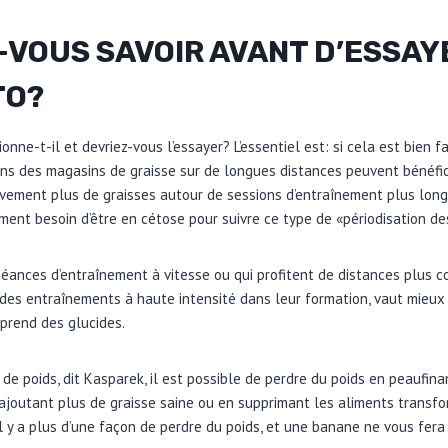
-VOUS SAVOIR AVANT D’ESSAY
TO?
onne-t-il et devriez-vous l’essayer? L’essentiel est: si cela est bien fa
ns des magasins de graisse sur de longues distances peuvent bénéfic
ivement plus de graisses autour de sessions d’entraînement plus long
ment besoin d’être en cétose pour suivre ce type de «périodisation de
séances d’entraînement à vitesse ou qui profitent de distances plus 
 des entraînements à haute intensité dans leur formation, vaut mieu
mprend des glucides.
 de poids, dit Kasparek, il est possible de perdre du poids en peaufin
 ajoutant plus de graisse saine ou en supprimant les aliments transfo
 il y a plus d’une façon de perdre du poids, et une banane ne vous fera