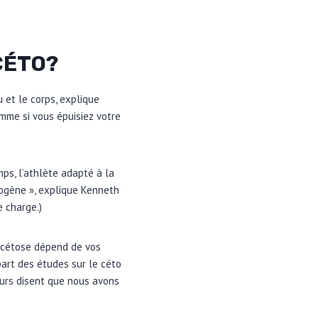
CÉTO?
 et le corps, explique
omme si vous épuisiez votre
ps, l’athlète adapté à la
cogène », explique Kenneth
e charge.)
de cétose dépend de vos
part des études sur le céto
eurs disent que nous avons