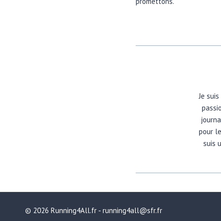
promettons.
Je suis
passio
journa
pour l
suis 
© 2026 Running4All.fr - running4all@sfr.fr