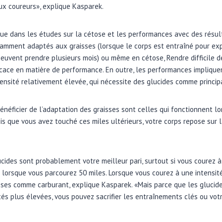
ux coureurs», explique Kasparek.
e dans les études sur la cétose et les performances avec des résult
samment adaptés aux graisses (lorsque le corps est entraîné pour exp
 peuvent prendre plusieurs mois) ou même en cétose, Rendre difficile d
ficace en matière de performance. En outre, les performances impliqu
ensité relativement élevée, qui nécessite des glucides comme princip
énéficier de l’adaptation des graisses sont celles qui fonctionnent 
is que vous avez touché ces miles ultérieurs, votre corps repose sur l
ucides sont probablement votre meilleur pari, surtout si vous courez à
 lorsque vous parcourez 50 miles. Lorsque vous courez à une intensité 
sses comme carburant, explique Kasparek. «Mais parce que les glucide
tés plus élevées, vous pouvez sacrifier les entraînements clés ou vot