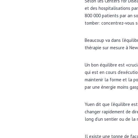
Selon les Centers for Dise
et des hospitalisations pa
800 000 patients par an so
tomber: concentrez-vous su
Beaucoup va dans l’équilibr
thérapie sur mesure à New
Un bon équilibre est «cruc
qui est en cours d’exécuti
maintenir la forme et la po
par une énergie moins gasp
Yuen dit que l’équilibre es
changer rapidement de direc
long d’un sentier ou de la
Il existe une tonne de faço