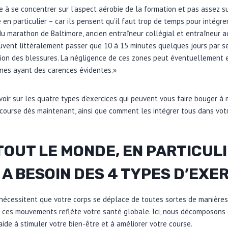
 à se concentrer sur l’aspect aérobie de la formation et pas assez sur
é en particulier – car ils pensent qu’il faut trop de temps pour intégr
du marathon de Baltimore, ancien entraîneur collégial et entraîneur 
peuvent littéralement passer que 10 à 15 minutes quelques jours par s
tion des blessures. La négligence de ces zones peut éventuellement e
nnes ayant des carences évidentes.»
voir sur les quatre types d’exercices qui peuvent vous faire bouger à 
 course dès maintenant, ainsi que comment les intégrer tous dans vot
OUT LE MONDE, EN PARTICULI
A BESOIN DES 4 TYPES D’EXE
 nécessitent que votre corps se déplace de toutes sortes de manières, 
 ces mouvements reflète votre santé globale. Ici, nous décomposons 
de à stimuler votre bien-être et à améliorer votre course.