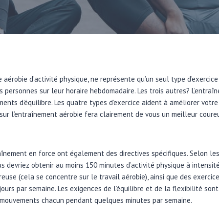
e aérobie d’activité physique, ne représente qu’un seul type d’exercic
personnes sur leur horaire hebdomadaire. Les trois autres? L’entraîne
ments d’équilibre. Les quatre types d’exercice aident à améliorer votre
sur l’entraînement aérobie fera clairement de vous un meilleur coureur
traînement en force ont également des directives spécifiques. Selon le
us devriez obtenir au moins 150 minutes d’activité physique à intens
reuse (cela se concentre sur le travail aérobie), ainsi que des exerci
urs par semaine. Les exigences de l’équilibre et de la flexibilité sont
 mouvements chacun pendant quelques minutes par semaine.