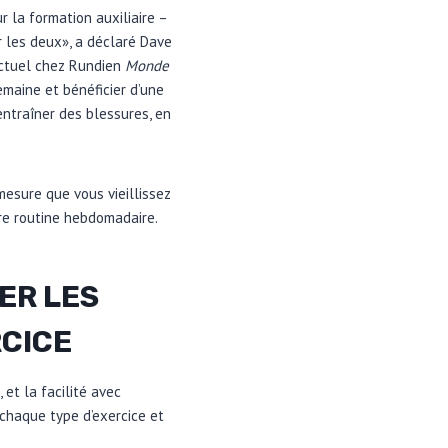
 la formation auxiliaire –
er les deux», a déclaré Dave
actuel chez Rundien
Monde
emaine et bénéficier d’une
ntraîner des blessures, en
mesure que vous vieillissez
re routine hebdomadaire.
ER LES
RCICE
et la facilité avec
chaque type d’exercice et