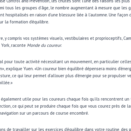
ase Control and Prevention, les chutes sont l’une des raisons les plu
rmi tous les groupes d’âge, le nombre augmentant à mesure que les gen
nt hospitalisés en raison d’une blessure liée à l’automne. Une façon d
r la formation d’équilibre.
e, y compris vos systèmes visuels, vestibulaires et proprioceptifs, Ca
 York, raconte
Monde du coureur
.
ial pour toute activité nécessitant un mouvement, en particulier celle
on», explique Yuen. «Un coureur bien équilibré dépensera moins d’énerg
sture, ce qui leur permet d’allouer plus d’énergie pour se propulser ver
illée.»
t également utile pour les coureurs chaque fois qu’ils rencontrent un 
tion, ce qui peut se produire chaque fois que vous courez près de la c
 navigation sur un parcours de course encombré.
ns de travailler sur les exercices d’équilibre dans votre routine, des