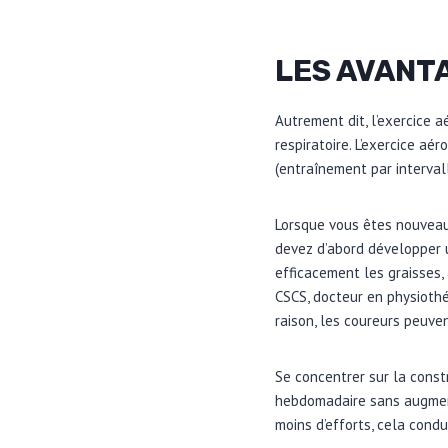
LES AVANTA
Autrement dit, l’exercice 
respiratoire. L’exercice a
(entraînement par intervall
Lorsque vous êtes nouveau
devez d’abord développer u
efficacement les graisses,
CSCS, docteur en physiothé
raison, les coureurs peuve
Se concentrer sur la cons
hebdomadaire sans augment
moins d’efforts, cela con