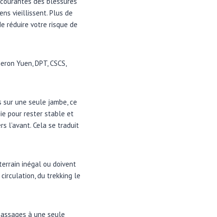
s courantes des blessures
s vieillissent. Plus de
e réduire votre risque de
meron Yuen, DPT, CSCS,
s sur une seule jambe, ce
ie pour rester stable et
s l’avant. Cela se traduit
terrain inégal ou doivent
irculation, du trekking le
 passages à une seule