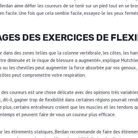
erdan aime défier les coureurs de se tenir sur un pied tout en se br
ien facile. Une fois que cela semble facile, essayez-le les yeux fermés
GES DES EXERCICES DE FLEXI
ur dans des zones telles que la colonne vertébrale, les côtes, les han
être diminuée et le risque de blessure a augmenté», explique Mutchler
es ou les chevilles peut augmenter la force absorbée par vos genoux, 
côtes peut compromettre votre respiration.
ité des coureurs est une chose délicate avec des opinions très variable
 dit-il, gagner trop de flexibilité dans certaines régions pourrait rend
e plus, certains entraîneurs croient que les muscles et les tendons 
ntemps et peuvent faire de vous un coureur plus efficace.
sur les étirements statiques, Berdan recommande de faire des étirem