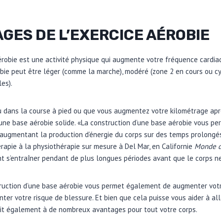
GES DE L’EXERCICE AÉROBIE
aérobie est une activité physique qui augmente votre fréquence cardi
érobie peut être léger (comme la marche), modéré (zone 2 en cours ou c
es).
 dans la course à pied ou que vous augmentez votre kilométrage apr
ne base aérobie solide. «La construction d’une base aérobie vous pe
 augmentant la production d’énergie du corps sur des temps prolongés»
rapie à la physiothérapie sur mesure à Del Mar, en Californie
Monde d
nt s’entraîner pendant de plus longues périodes avant que le corps ne 
truction d’une base aérobie vous permet également de augmenter vot
er votre risque de blessure. Et bien que cela puisse vous aider à al
duit également à de nombreux avantages pour tout votre corps.