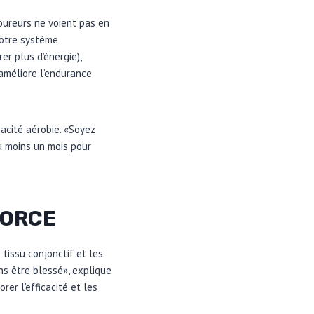
oureurs ne voient pas en
votre système
er plus d’énergie),
 améliore l’endurance
acité aérobie. «Soyez
u moins un mois pour
FORCE
tissu conjonctif et les
ns être blessé», explique
er l’efficacité et les