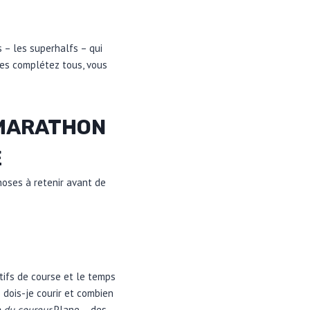
s – les superhalfs – qui
les complétez tous, vous
-MARATHON
E
oses à retenir avant de
tifs de course et le temps
 dois-je courir et combien
 du coureur
Plane – des