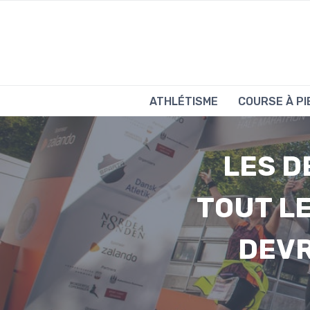
Aller
au
contenu
ATHLÉTISME
COURSE À PI
LES D
TOUT LE
DEVR