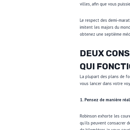
villes, afin que vous puiss
Le respect des demi-marath
imitent les majors du mond
obtenez une septième méda
DEUX CONS
QUI FONCT
La plupart des plans de f
vous lancer dans votre voy
1. Pensez de manière réa
Robinson exhorte les coure
qu’ils peuvent consacrer d
de kilomètres je veux cou