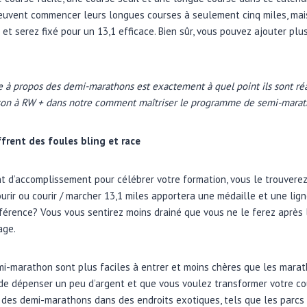
euvent commencer leurs longues courses à seulement cinq miles, mais 
et serez fixé pour un 13,1 efficace. Bien sûr, vous pouvez ajouter plu
se à propos des demi-marathons est exactement à quel point ils sont réal
nson à RW + dans notre comment maîtriser le programme de semi-marat
frent des foules bling et race
t d’accomplissement pour célébrer votre formation, vous le trouvere
ourir ou courir / marcher 13,1 miles apportera une médaille et une lig
ifférence? Vous vous sentirez moins drainé que vous ne le ferez après 
age.
mi-marathon sont plus faciles à entrer et moins chères que les marath
de dépenser un peu d’argent et que vous voulez transformer votre co
des demi-marathons dans des endroits exotiques, tels que les parcs