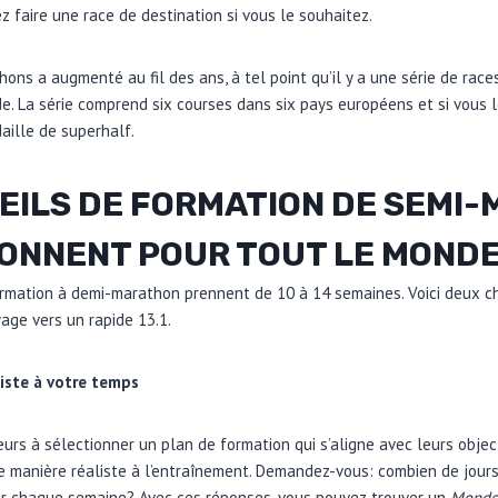
iez faire une race de destination si vous le souhaitez.
ons a augmenté au fil des ans, à tel point qu’il y a une série de race
e. La série comprend six courses dans six pays européens et si vous 
ille de superhalf.
EILS DE FORMATION DE SEMI
IONNENT POUR TOUT LE MOND
ormation à demi-marathon prennent de 10 à 14 semaines. Voici deux ch
age vers un rapide 13.1.
liste à votre temps
urs à sélectionner un plan de formation qui s’aligne avec leurs objec
e manière réaliste à l’entraînement. Demandez-vous: combien de jours
rir chaque semaine? Avec ces réponses, vous pouvez trouver un
Monde