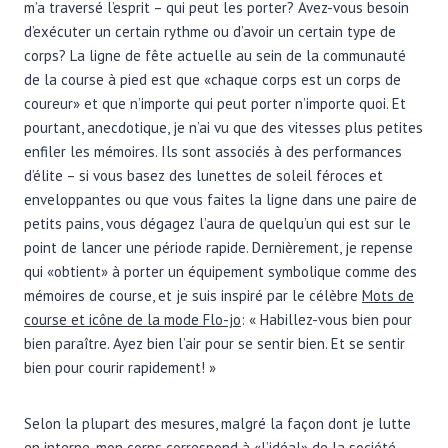
m’a traversé l’esprit – qui peut les porter? Avez-vous besoin
d’exécuter un certain rythme ou d’avoir un certain type de
corps? La ligne de fête actuelle au sein de la communauté
de la course à pied est que «chaque corps est un corps de
coureur» et que n’importe qui peut porter n’importe quoi. Et
pourtant, anecdotique, je n’ai vu que des vitesses plus petites
enfiler les mémoires. Ils sont associés à des performances
d’élite – si vous basez des lunettes de soleil féroces et
enveloppantes ou que vous faites la ligne dans une paire de
petits pains, vous dégagez l’aura de quelqu’un qui est sur le
point de lancer une période rapide. Dernièrement, je repense
qui «obtient» à porter un équipement symbolique comme des
mémoires de course, et je suis inspiré par le célèbre
Mots de
course et icône de la mode Flo-jo
: « Habillez-vous bien pour
bien paraître. Ayez bien l’air pour se sentir bien. Et se sentir
bien pour courir rapidement! »
Selon la plupart des mesures, malgré la façon dont je lutte
en interne, mon corps correspond à «l’idéal» de la société,