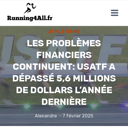
Aller
au
contenu
ATHLÉTISME
LES PROBLÈMES
FINANCIERS
CONTINUENT: USATF A
DÉPASSÉ 5,6 MILLIONS
DE DOLLARS L’ANNÉE
DERNIÈRE
Alexandre
7 février 2025