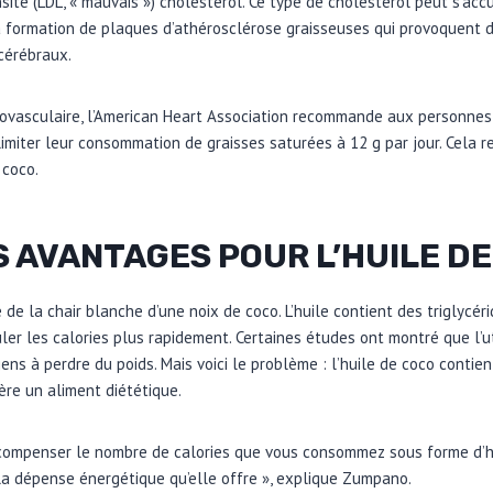
sité (LDL, « mauvais ») cholestérol. Ce type de cholestérol peut s’ac
a formation de plaques d’athérosclérose graisseuses qui provoquent d
cérébraux.
diovasculaire, l’American Heart Association recommande aux personnes
 limiter leur consommation de graisses saturées à 12 g par jour. Cela 
 coco.
ES AVANTAGES POUR L’HUILE DE
e de la chair blanche d’une noix de coco. L’huile contient des triglycé
er les calories plus rapidement. Certaines études ont montré que l’uti
ens à perdre du poids. Mais voici le problème : l’huile de coco contien
uère un aliment diététique.
 de compenser le nombre de calories que vous consommez sous forme d’
la dépense énergétique qu’elle offre », explique Zumpano.