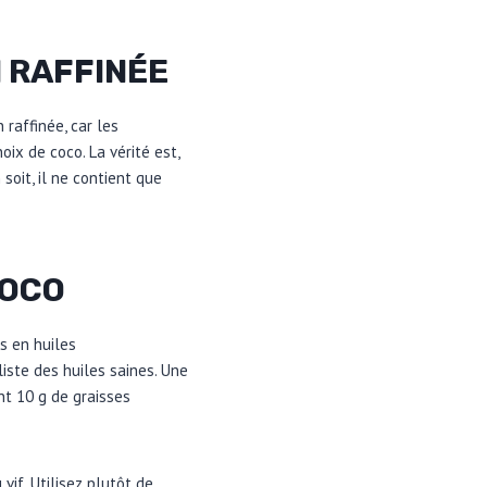
N RAFFINÉE
 raffinée, car les
ix de coco. La vérité est,
 soit, il ne contient que
COCO
s en huiles
liste des huiles saines. Une
nt 10 g de graisses
 vif. Utilisez plutôt de