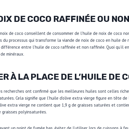
OIX DE COCO RAFFINÉE OU NO
 noix de coco conseillent de consommer de l’huile de noix de coco non
s du processus qui transforme la viande de noix de coco en huile de no
différence entre l’huile de coco raffinée et non raffinée. Quoi qu’il en
 de minéraux.
ER À LA PLACE DE L’HUILE DE 
es recherches ont confirmé que les meilleures huiles sont celles riche
urées. Cela signifie que l’huile d’olive extra vierge figure en tête de 
olive extra vierge ne contient que 1,9 g de graisses saturées et contie
 graisses polyinsaturées.
 ayant un point de fumée bas, évitez de l’utiliser lors de cuissons à feu