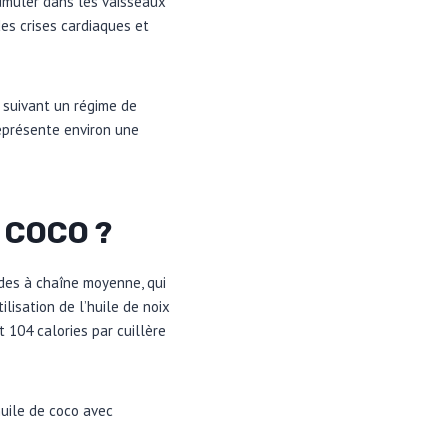
cumuler dans les vaisseaux
es crises cardiaques et
 suivant un régime de
représente environ une
 COCO ?
rides à chaîne moyenne, qui
lisation de l’huile de noix
t 104 calories par cuillère
huile de coco avec