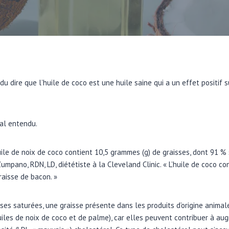
 dire que l’huile de coco est une huile saine qui a un effet positif 
mal entendu.
uile de noix de coco contient 10,5 grammes (g) de graisses, dont 91 %
Zumpano, RDN, LD, diététiste à la Cleveland Clinic. « L’huile de coco co
raisse de bacon. »
sses saturées, une graisse présente dans les produits d’origine animal
huiles de noix de coco et de palme), car elles peuvent contribuer à a