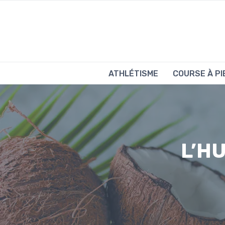
Aller
au
contenu
ATHLÉTISME
COURSE À PI
L’H