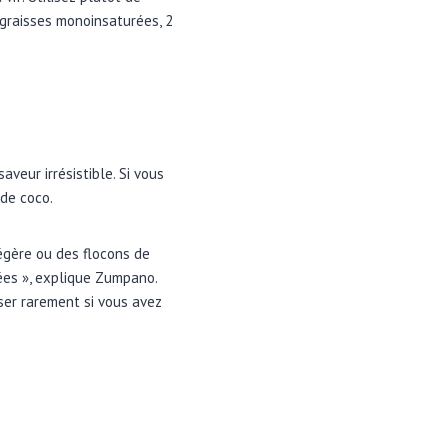
e graisses monoinsaturées, 2
veur irrésistible. Si vous
 de coco.
légère ou des flocons de
rées », explique Zumpano.
iser rarement si vous avez