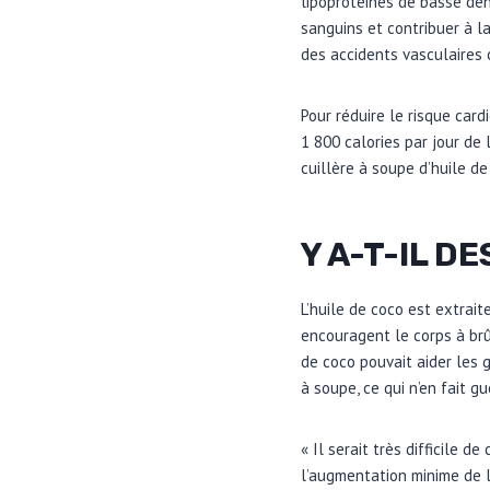
lipoprotéines de basse den
sanguins et contribuer à l
des accidents vasculaires 
Pour réduire le risque car
1 800 calories par jour de
cuillère à soupe d’huile de
Y A-T-IL D
L’huile de coco est extrait
encouragent le corps à brûl
de coco pouvait aider les g
à soupe, ce qui n’en fait g
« Il serait très difficile
l’augmentation minime de 