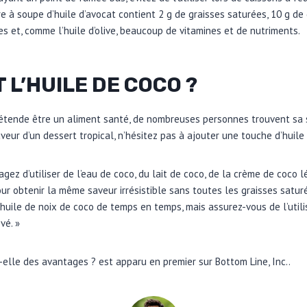
ère à soupe d’huile d’avocat contient 2 g de graisses saturées, 10 g d
es et, comme l’huile d’olive, beaucoup de vitamines et de nutriments.
T L’HUILE DE COCO ?
rétende être un aliment santé, de nombreuses personnes trouvent sa sa
aveur d’un dessert tropical, n’hésitez pas à ajouter une touche d’huile
gez d’utiliser de l’eau de coco, du lait de coco, de la crème de coco 
ur obtenir la même saveur irrésistible sans toutes les graisses satu
l’huile de noix de coco de temps en temps, mais assurez-vous de l’util
vé. »
-t-elle des avantages ? est apparu en premier sur Bottom Line, Inc..