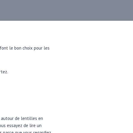
font le bon choix pour les
rtez.
 autour de lentilles en
ous essayez de lire un
es parce que vous regardiez