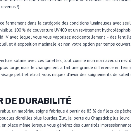
 revenus !)
lace fermement dans la catégorie des conditions lumineuses avec se
 visible, 100 % de couverture UV400 et un revêtement hydrooléophobe
uid IV avec lequel vous vous vaporisez accidentellement – ​​des lentill
soleil et à exposition maximale, et non votre option par temps couvert
verture solaire avec ces lunettes, tout comme mon mari avec un nez di
 plus large, mais le changement a fait une grande différence en term
visage petit et étroit, vous risquez d’avoir des saignements de soleil 
R DE DURABILITÉ
rable, un matériau soigné fabriqué à partir de 85 % de filets de pêch
boucles d’oreilles plus lourdes. Zut, j’ai porté du Chapstick plus lour
t en place même lorsque vous générez des quantités impressionnantes 