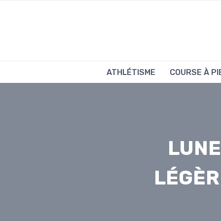
Aller
au
contenu
ATHLÉTISME
COURSE À PI
LUNE
LÉGÈR