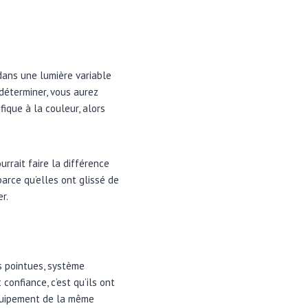
dans une lumière variable
 déterminer, vous aurez
fique à la couleur, alors
rrait faire la différence
arce qu’elles ont glissé de
r.
s pointues, système
onfiance, c’est qu’ils ont
équipement de la même