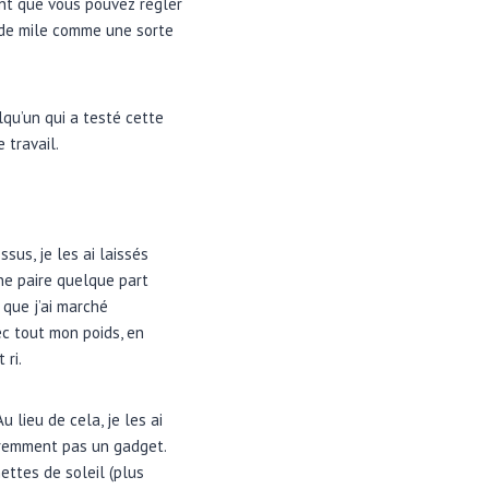
ient que vous pouvez régler
s de mile comme une sorte
lqu’un qui a testé cette
 travail.
sus, je les ai laissés
une paire quelque part
 que j’ai marché
c tout mon poids, en
 ri.
 lieu de cela, je les ai
aremment pas un gadget.
nettes de soleil (plus