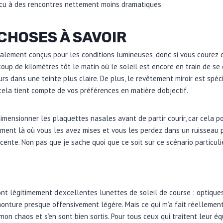
vécu à des rencontres nettement moins dramatiques.
CHOSES À SAVOIR
ialement conçus pour les conditions lumineuses, donc si vous courez 
oup de kilomètres tôt le matin où le soleil est encore en train de se
rs dans une teinte plus claire. De plus, le revêtement miroir est spéci
 cela tient compte de vos préférences en matière d’objectif.
mensionner les plaquettes nasales avant de partir courir, car cela pou
ment là où vous les avez mises et vous les perdez dans un ruisseau p
cente. Non pas que je sache quoi que ce soit sur ce scénario particulie
t légitimement d’excellentes lunettes de soleil de course : optique
onture presque offensivement légère. Mais ce qui m’a fait réellement c
mon chaos et s’en sont bien sortis. Pour tous ceux qui traitent leur 