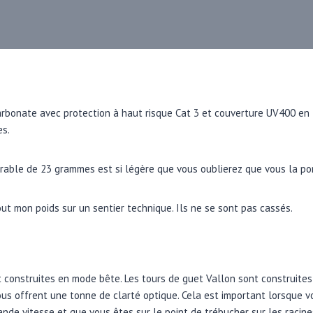
arbonate avec protection à haut risque Cat 3 et couverture UV400 en 
es.
rable de 23 grammes est si légère que vous oublierez que vous la po
out mon poids sur un sentier technique. Ils ne se sont pas cassés.
t construites en mode bête. Les tours de guet Vallon sont construites
ous offrent une tonne de clarté optique. Cela est important lorsque v
ande vitesse et que vous êtes sur le point de trébucher sur les racin