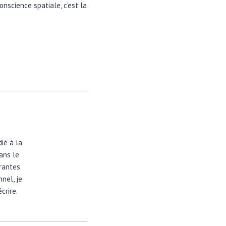
nscience spatiale, c’est la
dié à la
dans le
irantes
nel, je
crire.