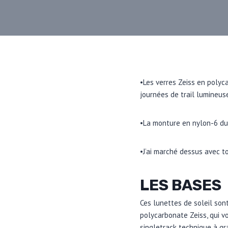
•Les verres Zeiss en polyc
journées de trail lumineus
•La monture en nylon-6 du
•J’ai marché dessus avec t
LES BASES
Ces lunettes de soleil son
polycarbonate Zeiss, qui v
singletrack technique à gr