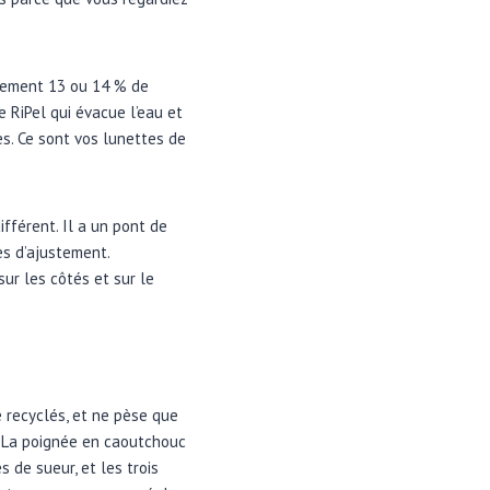
ulement 13 ou 14 % de
 RiPel qui évacue l’eau et
es. Ce sont vos lunettes de
.
fférent. Il a un pont de
es d’ajustement.
sur les côtés et sur le
e recyclés, et ne pèse que
d. La poignée en caoutchouc
de sueur, et les trois