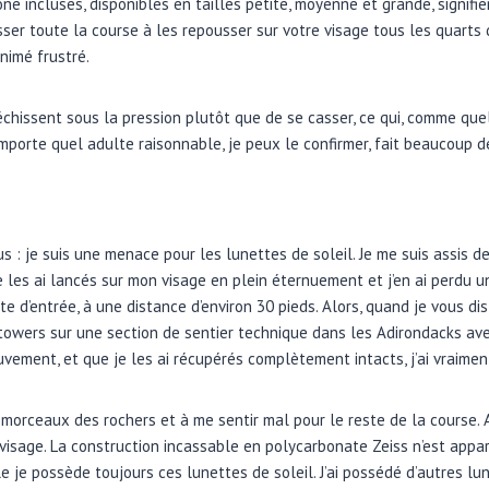
ne incluses, disponibles en tailles petite, moyenne et grande, signif
sser toute la course à les repousser sur votre visage tous les quart
nimé frustré.
léchissent sous la pression plutôt que de se casser, ce qui, comme que
mporte quel adulte raisonnable, je peux le confirmer, fait beaucoup de
s : je suis une menace pour les lunettes de soleil. Je me suis assis des
je les ai lancés sur mon visage en plein éternuement et j’en ai perdu 
e d’entrée, à une distance d’environ 30 pieds. Alors, quand je vous dis
towers sur une section de sentier technique dans les Adirondacks ave
vement, et que je les ai récupérés complètement intacts, j’ai vraiment
s morceaux des rochers et à me sentir mal pour le reste de la course. Au
visage. La construction incassable en polycarbonate Zeiss n’est app
le je possède toujours ces lunettes de soleil. J’ai possédé d’autres lu