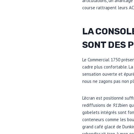
articulations, un avantage
course rattrapent leurs AC
LA CONSOLE
SONT DES 
Le Commercial 1750 présen
cadre plus confortable. La
sensation ouverte et épuré
nous ne zagons pas non pl
L’écran est positionné suf
rediffusions de
911
bien qu
gobelets intégrés sont fon
conteneurs comme les bout
grand café glacé de Dunkin 
rebondissait trop à mon go