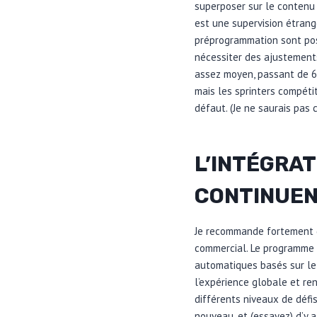
superposer sur le contenu 
est une supervision étrange
préprogrammation sont poss
nécessiter des ajustements
assez moyen, passant de 6 
mais les sprinters compéti
défaut. (Je ne saurais pas ce
L’INTÉGRAT
CONTINUEN
Je recommande fortement d
commercial. Le programme 
automatiques basés sur le 
l’expérience globale et re
différents niveaux de défi
nouveau, et (essayez) d’y 