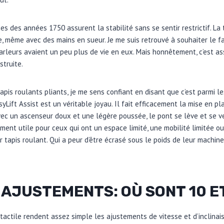
s des années 1750 assurent la stabilité sans se sentir restrictif. La
 même avec des mains en sueur. Je me suis retrouvé à souhaiter le fa
arleurs avaient un peu plus de vie en eux. Mais honnêtement, c’est as
struite.
apis roulants pliants, je me sens confiant en disant que c’est parmi les
yLift Assist est un véritable joyau. Il fait efficacement la mise en p
ec un ascenseur doux et une légère poussée, le pont se lève et se ve
ement utile pour ceux qui ont un espace limité, une mobilité limitée ou
tapis roulant. Qui a peur d’être écrasé sous le poids de leur machine 
 AJUSTEMENTS: OÙ SONT 10 ET
 tactile rendent assez simple les ajustements de vitesse et d’inclinais