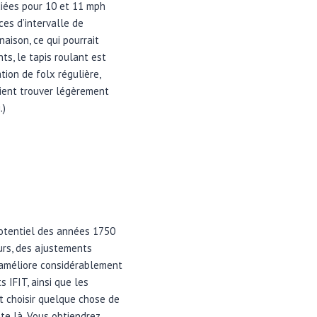
diées pour 10 et 11 mph
ces d’intervalle de
aison, ce qui pourrait
s, le tapis roulant est
ion de folx régulière,
aient trouver légèrement
.)
potentiel des années 1750
urs, des ajustements
l améliore considérablement
 IFIT, ainsi que les
nt choisir quelque chose de
ste là. Vous obtiendrez