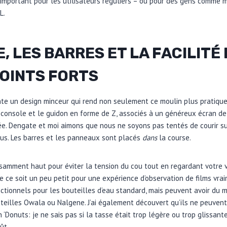
 important pour les utilisateurs réguliers – ou pour des gens comme 
L.
, LES BARRES ET LA FACILITÉ
POINTS FORTS
te un design minceur qui rend non seulement ce moulin plus pratique
 console et le guidon en forme de Z, associés à un généreux écran de
e. Dengate et moi aimons que nous ne soyons pas tentés de courir sur
us. Les barres et les panneaux sont placés
dans
la course.
fisamment haut pour éviter la tension du cou tout en regardant votre v
e ce soit un peu petit pour une expérience d’observation de films vra
ctionnels pour les bouteilles d’eau standard, mais peuvent avoir du 
eilles Owala ou Nalgene. J’ai également découvert qu’ils ne peuvent
‘Donuts: je ne sais pas si la tasse était trop légère ou trop glissant
ût.