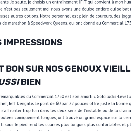
lants. Je saute, je choisis un entraînement IFIT qui convient à mon hum
ce n’est pas seulement moi, nous avons une équipe entière qui se bat
ses autres options. Notre personnel est plein de coureurs, des jogge
s de marathon à Speedwork Queens, qui ont donné au Commercial 175
S IMPRESSIONS
T BON SUR NOS GENOUX VIEILL
USSI
BIEN
 remarquables du Commercial 1750 est son amorti « Goldilocks-Level »
hef, Jeff Dengate. Le pont de 60 par 22 pouces offre juste la bonne q
s s’affronter trop loin dans les deux sens de l’instable ou de la drai
oulées comiquement longues, ont trouvé un grand espace sur la ceintu
rti sous le pied rend les courses plus longues plus confortables et pl