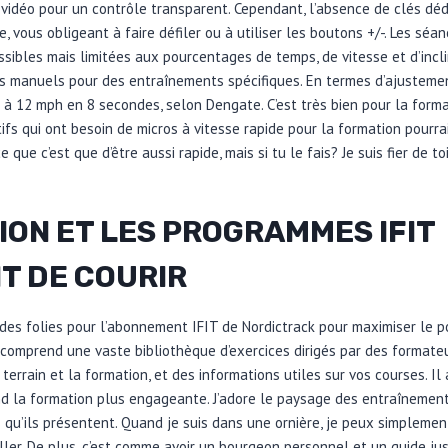
vidéo pour un contrôle transparent. Cependant, l’absence de clés dé
, vous obligeant à faire défiler ou à utiliser les boutons +/-. Les séan
ibles mais limitées aux pourcentages de temps, de vitesse et d’inclin
 manuels pour des entraînements spécifiques. En termes d’ajustement
à 12 mph en 8 secondes, selon Dengate. C’est très bien pour la format
tifs qui ont besoin de micros à vitesse rapide pour la formation pourr
 que c’est que d’être aussi rapide, mais si tu le fais? Je suis fier de toi
ION ET LES PROGRAMMES IFIT
T DE COURIR
es folies pour l’abonnement IFIT de Nordictrack pour maximiser le 
comprend une vaste bibliothèque d’exercices dirigés par des formate
terrain et la formation, et des informations utiles sur vos courses. I
nd la formation plus engageante. J’adore le paysage des entraînements
s qu’ils présentent. Quand je suis dans une ornière, je peux simpleme
aller. De plus, c’est comme avoir un bourgeon personnel et un guide ju