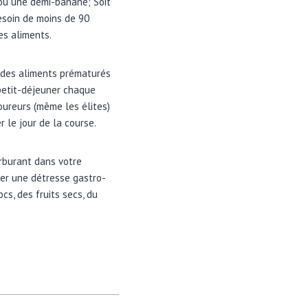
 ou une demi-banane; Soit
esoin de moins de 90
es aliments.
t des aliments prématurés
 petit-déjeuner chaque
oureurs (même les élites)
r le jour de la course.
arburant dans votre
îner une détresse gastro-
ocs, des fruits secs, du