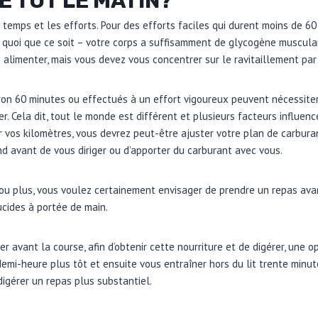
 TÔT LE MATIN?
 temps et les efforts. Pour des efforts faciles qui durent moins de 6
 quoi que ce soit – votre corps a suffisamment de glycogène musculai
 alimenter, mais vous devez vous concentrer sur le ravitaillement par 
ron 60 minutes ou effectués à un effort vigoureux peuvent nécessite
r. Cela dit, tout le monde est différent et plusieurs facteurs influen
r vos kilomètres, vous devrez peut-être ajuster votre plan de carbu
d avant de vous diriger ou d’apporter du carburant avec vous.
 ou plus, vous voulez certainement envisager de prendre un repas av
ucides à portée de main.
r avant la course, afin d’obtenir cette nourriture et de digérer, une op
mi-heure plus tôt et ensuite vous entraîner hors du lit trente minute
digérer un repas plus substantiel.