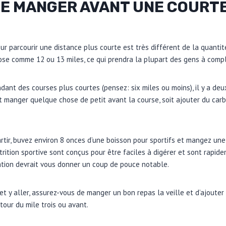
JE MANGER AVANT UNE COURT
ur parcourir une distance plus courte est très différent de la quanti
se comme 12 ou 13 miles, ce qui prendra la plupart des gens à compl
dant des courses plus courtes (pensez: six miles ou moins), il y a de
 manger quelque chose de petit avant la course, soit ajouter du car
rtir, buvez environ 8 onces d’une boisson pour sportifs et mangez une 
trition sportive sont conçus pour être faciles à digérer et sont rapid
ation devrait vous donner un coup de pouce notable.
t et y aller, assurez-vous de manger un bon repas la veille et d’ajoute
ur du mile trois ou avant.