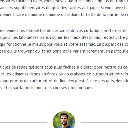
ntaires faciles à diger, vous pouvez ajouter 4 onces de jus de fruits
rammes supplémentaires de glucides faciles à digager. Si vous avez b
ement faire de moitié de moitié ou réduire la taille de la partie de c
gneusement les étiquettes de certaines de vos collations préférées e
r pour les kilomètres, sans risquer les maux d’estomac. Testez votre
ui fonctionne le mieux pour vous et votre estomac. La plupart des c
ose qu’ils trouvent qui fonctionne et le varient rarement, en particulie
rticles de repas qui sont tous plus faciles à digérer pour mettre du c
ter les aliments riches en fibres ou en graisses, ce qui pourrait entra
’ajouter plus de carburant et de liquides (c’est-à-dire des gels, des bl
us êtes sur la route pour des courses plus longues.