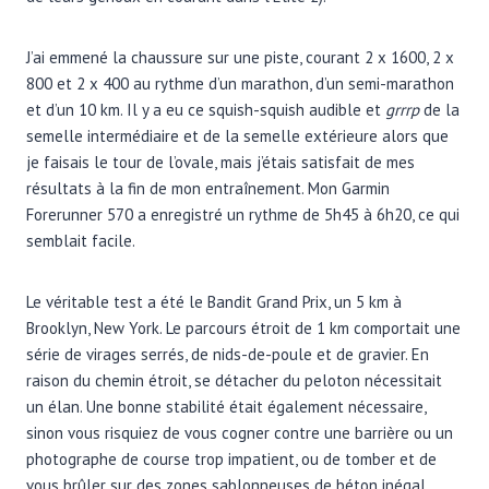
J’ai emmené la chaussure sur une piste, courant 2 x 1600, 2 x
800 et 2 x 400 au rythme d’un marathon, d’un semi-marathon
et d’un 10 km. Il y a eu ce squish-squish audible et
grrrp
de la
semelle intermédiaire et de la semelle extérieure alors que
je faisais le tour de l’ovale, mais j’étais satisfait de mes
résultats à la fin de mon entraînement. Mon Garmin
Forerunner 570 a enregistré un rythme de 5h45 à 6h20, ce qui
semblait facile.
Le véritable test a été le Bandit Grand Prix, un 5 km à
Brooklyn, New York. Le parcours étroit de 1 km comportait une
série de virages serrés, de nids-de-poule et de gravier. En
raison du chemin étroit, se détacher du peloton nécessitait
un élan. Une bonne stabilité était également nécessaire,
sinon vous risquiez de vous cogner contre une barrière ou un
photographe de course trop impatient, ou de tomber et de
vous brûler sur des zones sablonneuses de béton inégal.