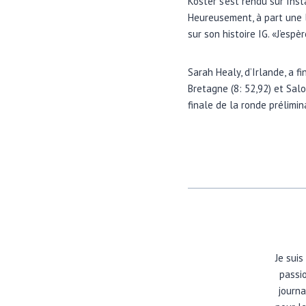
Koster s’est rendu sur Inst
Heureusement, à part une l
sur son histoire IG. «J’es
Sarah Healy, d’Irlande, a f
Bretagne (8: 52,92) et Salo
finale de la ronde prélimi
Je suis
passio
journa