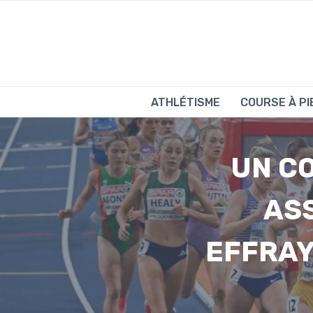
Aller
au
contenu
ATHLÉTISME
COURSE À PI
UN C
AS
EFFRAY