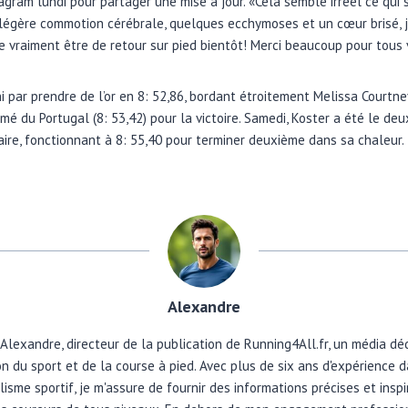
agram lundi pour partager une mise à jour. «Cela semble irréel ce qui s’
égère commotion cérébrale, quelques ecchymoses et un cœur brisé, je 
père vraiment être de retour sur pied bientôt! Merci beaucoup pour tou
ini par prendre de l’or en 8: 52,86, bordant étroitement Melissa Court
mé du Portugal (8: 53,42) pour la victoire. Samedi, Koster a été le deux
naire, fonctionnant à 8: 55,40 pour terminer deuxième dans sa chaleur.
Alexandre
 Alexandre, directeur de la publication de Running4All.fr, un média dé
n du sport et de la course à pied. Avec plus de six ans d'expérience 
lisme sportif, je m'assure de fournir des informations précises et insp