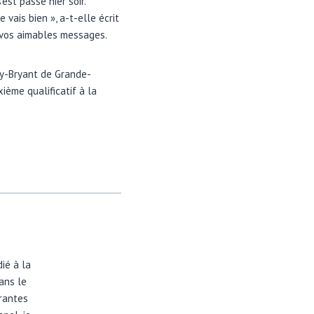
est passé hier soir.
vais bien », a-t-elle écrit
s vos aimables messages.
ney-Bryant de Grande-
ième qualificatif à la
dié à la
dans le
irantes