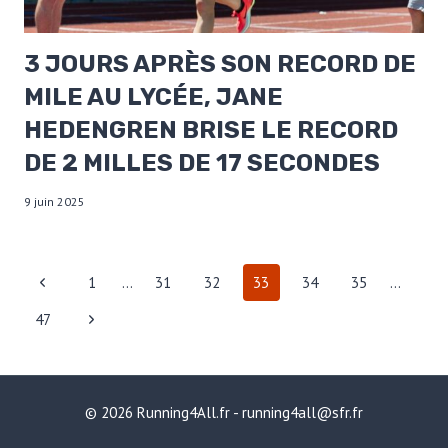
3 JOURS APRÈS SON RECORD DE
MILE AU LYCÉE, JANE
HEDENGREN BRISE LE RECORD
DE 2 MILLES DE 17 SECONDES
9 juin 2025
NAVIGATION
Page
1
…
31
32
33
34
35
…
DE
précédente
Page
47
PAGE
suivante
© 2026 Running4All.fr - running4all@sfr.fr